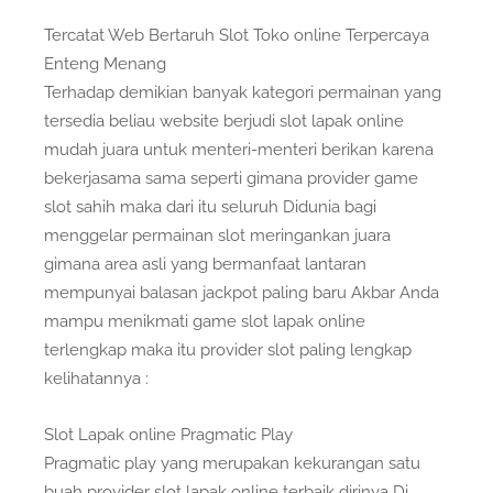
Tercatat Web Bertaruh Slot Toko online Terpercaya
Enteng Menang
Terhadap demikian banyak kategori permainan yang
tersedia beliau website berjudi slot lapak online
mudah juara untuk menteri-menteri berikan karena
bekerjasama sama seperti gimana provider game
slot sahih maka dari itu seluruh Didunia bagi
menggelar permainan slot meringankan juara
gimana area asli yang bermanfaat lantaran
mempunyai balasan jackpot paling baru Akbar Anda
mampu menikmati game slot lapak online
terlengkap maka itu provider slot paling lengkap
kelihatannya :
Slot Lapak online Pragmatic Play
Pragmatic play yang merupakan kekurangan satu
buah provider slot lapak online terbaik dirinya Di