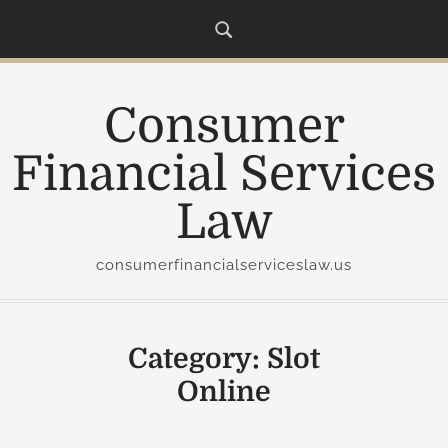
S
k
i
p
Consumer
t
o
Financial Services
c
o
Law
n
t
consumerfinancialserviceslaw.us
e
n
t
Category:
Slot
Online