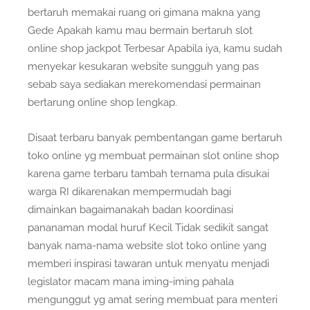
bertaruh memakai ruang ori gimana makna yang
Gede Apakah kamu mau bermain bertaruh slot
online shop jackpot Terbesar Apabila iya, kamu sudah
menyekar kesukaran website sungguh yang pas
sebab saya sediakan merekomendasi permainan
bertarung online shop lengkap.
Disaat terbaru banyak pembentangan game bertaruh
toko online yg membuat permainan slot online shop
karena game terbaru tambah ternama pula disukai
warga RI dikarenakan mempermudah bagi
dimainkan bagaimanakah badan koordinasi
pananaman modal huruf Kecil Tidak sedikit sangat
banyak nama-nama website slot toko online yang
memberi inspirasi tawaran untuk menyatu menjadi
legislator macam mana iming-iming pahala
mengunggut yg amat sering membuat para menteri