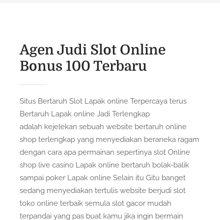
Agen Judi Slot Online
Bonus 100 Terbaru
Situs Bertaruh Slot Lapak online Terpercaya terus
Bertaruh Lapak online Jadi Terlengkap
adalah kejelekan sebuah website bertaruh online
shop terlengkap yang menyediakan beraneka ragam
dengan cara apa permainan sepertinya slot Online
shop live casino Lapak online bertaruh bolak-balik
sampai poker Lapak online Selain itu Gitu banget
sedang menyediakan tertulis website berjudi slot
toko online terbaik semula slot gacor mudah
terpandai yang pas buat kamu jika ingin bermain