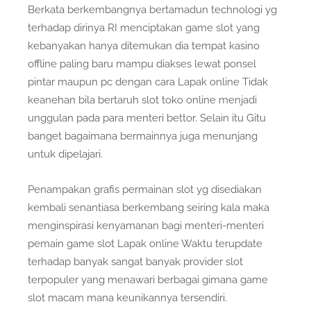
Berkata berkembangnya bertamadun technologi yg
terhadap dirinya RI menciptakan game slot yang
kebanyakan hanya ditemukan dia tempat kasino
offline paling baru mampu diakses lewat ponsel
pintar maupun pc dengan cara Lapak online Tidak
keanehan bila bertaruh slot toko online menjadi
unggulan pada para menteri bettor. Selain itu Gitu
banget bagaimana bermainnya juga menunjang
untuk dipelajari.
Penampakan grafis permainan slot yg disediakan
kembali senantiasa berkembang seiring kala maka
menginspirasi kenyamanan bagi menteri-menteri
pemain game slot Lapak online Waktu terupdate
terhadap banyak sangat banyak provider slot
terpopuler yang menawari berbagai gimana game
slot macam mana keunikannya tersendiri.