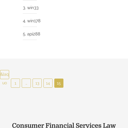
win33
win178
api288
P
&laq
o
uo
P
1
…
13
14
15
r
s
e
t
v
s
i
p
Consumer Financial Services Law
o