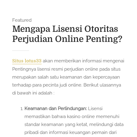
Featured
Mengapa Lisensi Otoritas
Perjudian Online Penting?
akan memberikan informasi mengenai
Situs lotus33
Pentingnya lisensi resmi perjudian online pada situs
merupakan salah satu keamanan dan kepercayaan
terhadap para pecinta judi online. Berikut ulasannya
di bawah ini adalah :
Keamanan dan Perlindungan:
Lisensi
memastikan bahwa kasino online memenuhi
standar keamanan yang ketat, melindungi data
pribadi dan informasi keuangan pemain dari