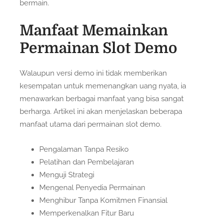
bermain.
Manfaat Memainkan
Permainan Slot Demo
Walaupun versi demo ini tidak memberikan
kesempatan untuk memenangkan uang nyata, ia
menawarkan berbagai manfaat yang bisa sangat
berharga. Artikel ini akan menjelaskan beberapa
manfaat utama dari permainan slot demo.
Pengalaman Tanpa Resiko
Pelatihan dan Pembelajaran
Menguji Strategi
Mengenal Penyedia Permainan
Menghibur Tanpa Komitmen Finansial
Memperkenalkan Fitur Baru