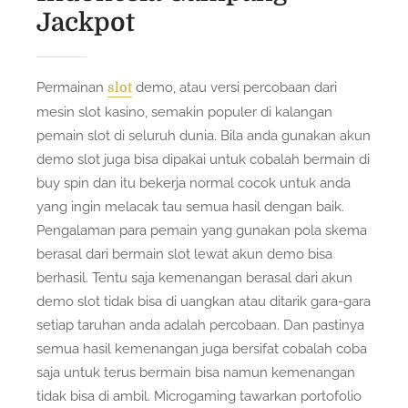
Jackpot
Permainan
demo, atau versi percobaan dari
slot
mesin slot kasino, semakin populer di kalangan
pemain slot di seluruh dunia. Bila anda gunakan akun
demo slot juga bisa dipakai untuk cobalah bermain di
buy spin dan itu bekerja normal cocok untuk anda
yang ingin melacak tau semua hasil dengan baik.
Pengalaman para pemain yang gunakan pola skema
berasal dari bermain slot lewat akun demo bisa
berhasil. Tentu saja kemenangan berasal dari akun
demo slot tidak bisa di uangkan atau ditarik gara-gara
setiap taruhan anda adalah percobaan. Dan pastinya
semua hasil kemenangan juga bersifat cobalah coba
saja untuk terus bermain bisa namun kemenangan
tidak bisa di ambil. Microgaming tawarkan portofolio