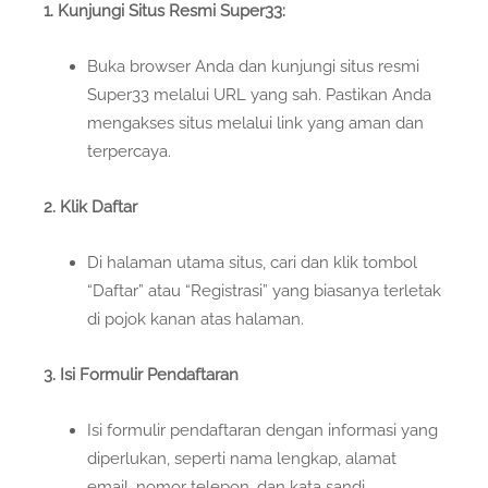
1. Kunjungi Situs Resmi Super33:
Buka browser Anda dan kunjungi situs resmi
Super33 melalui URL yang sah. Pastikan Anda
mengakses situs melalui link yang aman dan
terpercaya.
2. Klik Daftar
Di halaman utama situs, cari dan klik tombol
“Daftar” atau “Registrasi” yang biasanya terletak
di pojok kanan atas halaman.
3. Isi Formulir Pendaftaran
Isi formulir pendaftaran dengan informasi yang
diperlukan, seperti nama lengkap, alamat
email, nomor telepon, dan kata sandi.