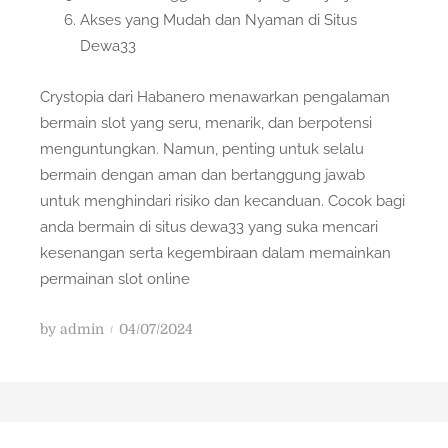
Akses yang Mudah dan Nyaman di Situs
Dewa33
Crystopia dari Habanero menawarkan pengalaman
bermain slot yang seru, menarik, dan berpotensi
menguntungkan. Namun, penting untuk selalu
bermain dengan aman dan bertanggung jawab
untuk menghindari risiko dan kecanduan. Cocok bagi
anda bermain di situs dewa33 yang suka mencari
kesenangan serta kegembiraan dalam memainkan
permainan slot online
P
by
admin
04/07/2024
o
s
t
e