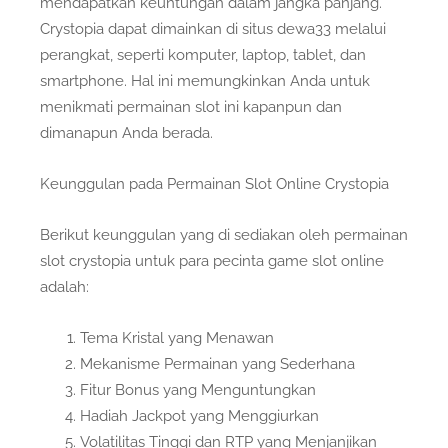
mendapatkan keuntungan dalam jangka panjang.
Crystopia dapat dimainkan di situs dewa33 melalui
perangkat, seperti komputer, laptop, tablet, dan
smartphone. Hal ini memungkinkan Anda untuk
menikmati permainan slot ini kapanpun dan
dimanapun Anda berada.
Keunggulan pada Permainan Slot Online Crystopia
Berikut keunggulan yang di sediakan oleh permainan
slot crystopia untuk para pecinta game slot online
adalah:
Tema Kristal yang Menawan
Mekanisme Permainan yang Sederhana
Fitur Bonus yang Menguntungkan
Hadiah Jackpot yang Menggiurkan
Volatilitas Tinggi dan RTP yang Menjanjikan