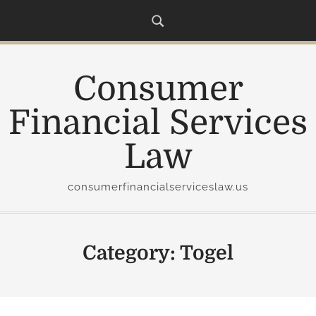
S
k
i
p
Consumer
t
o
Financial Services
c
o
Law
n
t
consumerfinancialserviceslaw.us
e
n
t
Category:
Togel