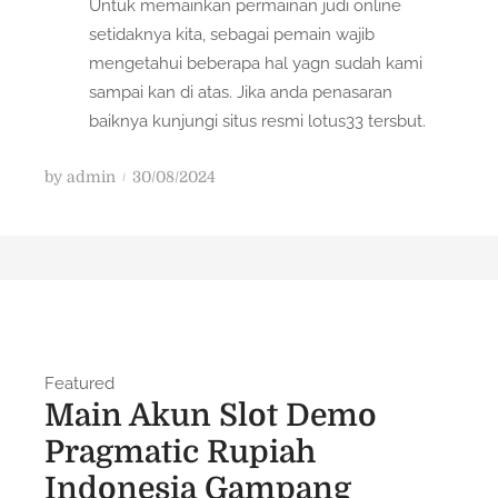
Untuk memainkan permainan judi online
setidaknya kita, sebagai pemain wajib
mengetahui beberapa hal yagn sudah kami
sampai kan di atas. Jika anda penasaran
baiknya kunjungi situs resmi lotus33 tersbut.
P
by
admin
30/08/2024
o
s
t
e
d
o
n
Featured
Main Akun Slot Demo
Pragmatic Rupiah
Indonesia Gampang