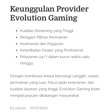
Keunggulan Provider
Evolution Gaming
Kualitas Streaming yang Tinggi
Beragam Pilihan Permainan
Keamanan dan Kejujuran
Keterlibatan Dealer yang Profesional
Pelayanan 24/7 dalam kurun waktu satu
minggu
Dengan kombinasi antara teknologi canggih, variasi
permainan yang luas, fokus pada keamanan, dan
kualitas layanan yang tinggi, Evolution Gaming telah
menjadi populer dikalangan masyarakat
P
by
admin
01/07/2024