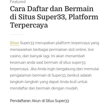
Featured
Cara Daftar dan Bermain
di Situs Super33, Platform
Terpercaya
Super33 merupakan platform terpercaya yang
Situs
menawarkan berbagai permainan slot online, live
casino, dan banyak lagi. Ini akan menambah
keseruan anda saat bermain di situs super33
terpercaya. Jika Anda ingin bergabung dan memulai
pengalaman bermain di Super33, berikut adalah
langkah-langkah yang dapat Anda ikuti untuk
mendaftar dan bermain dengan mudah.
Pendaftaran Akun di Situs Super33