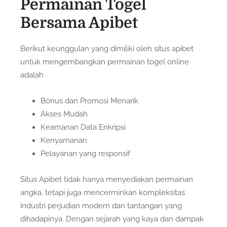
Permainan Togel
Bersama Apibet
Berikut keunggulan yang dimiliki oleh situs apibet
untuk mengembangkan permainan togel online
adalah
Bonus dan Promosi Menarik
Akses Mudah
Keamanan Data Enkripsi
Kenyamanan
Pelayanan yang responsif
Situs Apibet tidak hanya menyediakan permainan
angka, tetapi juga mencerminkan kompleksitas
industri perjudian modern dan tantangan yang
dihadapinya. Dengan sejarah yang kaya dan dampak