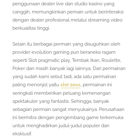
penggunaan dealer live dan studio kasino yang
canggih, memungkinkan pemain untuk berinteraksi
dengan dealer profesional melalui streaming video
berkualitas tinggi.
Selain itu berbagai permain yang disuguhkan oleh
provider evolution gaming pun beraneka ragam
seperti Slot pragmatic play, Tembak Ikan, Roulette,
Poker dan masih banyak lagi lainnya. Dari permainan
yang sudah kami sebut tadi, ada satu permainan
paling menonjol yaitu
, permainan ini
slot zeus
seringkali memberikan peluang kemenangan
spektakuler yang fantastis. Sehingga, banyak
sebagian permain sangat menyukainya. Perusahaan
ini bermitra dengan pengembang game terkemuka
untuk menghadirkan judul-judul populer dan
eksklusif.