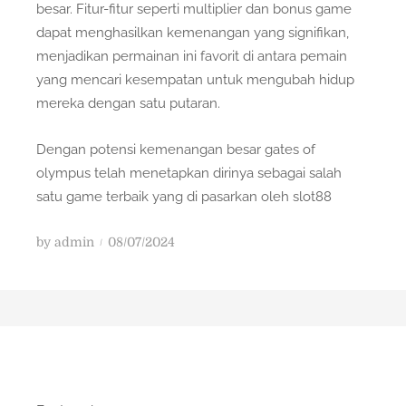
besar. Fitur-fitur seperti multiplier dan bonus game
dapat menghasilkan kemenangan yang signifikan,
menjadikan permainan ini favorit di antara pemain
yang mencari kesempatan untuk mengubah hidup
mereka dengan satu putaran.
Dengan potensi kemenangan besar gates of
olympus telah menetapkan dirinya sebagai salah
satu game terbaik yang di pasarkan oleh slot88
P
by
admin
08/07/2024
o
s
t
e
d
o
n