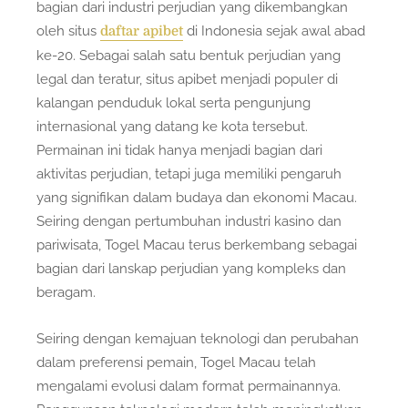
bagian dari industri perjudian yang dikembangkan
oleh situs
di Indonesia sejak awal abad
daftar apibet
ke-20. Sebagai salah satu bentuk perjudian yang
legal dan teratur, situs apibet menjadi populer di
kalangan penduduk lokal serta pengunjung
internasional yang datang ke kota tersebut.
Permainan ini tidak hanya menjadi bagian dari
aktivitas perjudian, tetapi juga memiliki pengaruh
yang signifikan dalam budaya dan ekonomi Macau.
Seiring dengan pertumbuhan industri kasino dan
pariwisata, Togel Macau terus berkembang sebagai
bagian dari lanskap perjudian yang kompleks dan
beragam.
Seiring dengan kemajuan teknologi dan perubahan
dalam preferensi pemain, Togel Macau telah
mengalami evolusi dalam format permainannya.