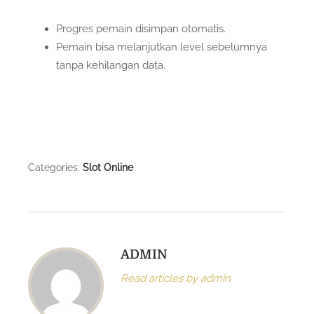
Progres pemain disimpan otomatis.
Pemain bisa melanjutkan level sebelumnya
tanpa kehilangan data.
Categories:
Slot Online
ADMIN
Read articles by admin