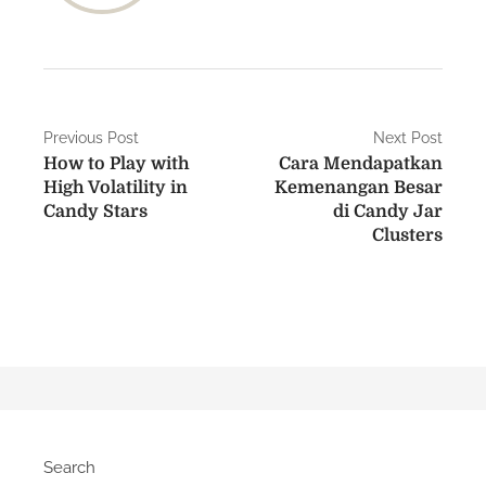
P
Previous Post
Next Post
How to Play with
Cara Mendapatkan
o
High Volatility in
Kemenangan Besar
s
Candy Stars
di Candy Jar
Clusters
t
n
a
v
i
g
Search