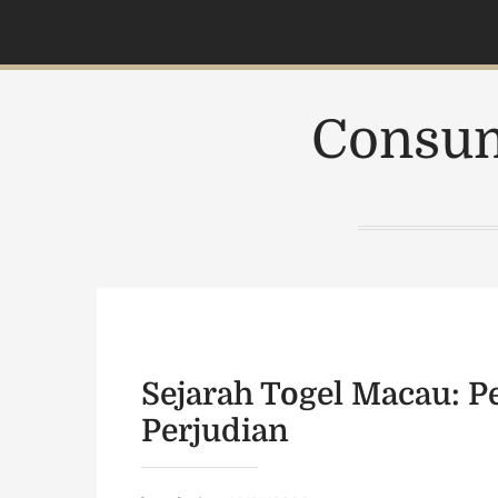
S
k
i
p
Consum
t
o
c
o
n
t
e
n
t
Sejarah Togel Macau: P
Perjudian