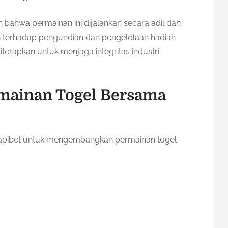
 bahwa permainan ini dijalankan secara adil dan
terhadap pengundian dan pengelolaan hadiah
iterapkan untuk menjaga integritas industri
mainan Togel Bersama
us apibet untuk mengembangkan permainan togel