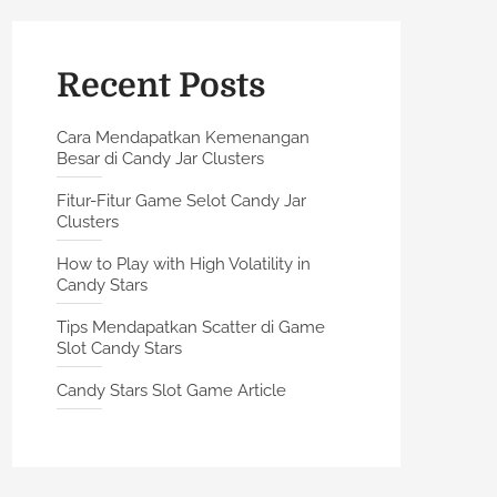
Recent Posts
Cara Mendapatkan Kemenangan
Besar di Candy Jar Clusters
Fitur-Fitur Game Selot Candy Jar
Clusters
How to Play with High Volatility in
Candy Stars
Tips Mendapatkan Scatter di Game
Slot Candy Stars
Candy Stars Slot Game Article