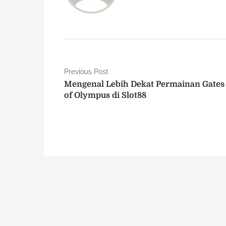
P
Previous Post
Mengenal Lebih Dekat Permainan Gates
o
of Olympus di Slot88
s
t
n
a
v
i
g