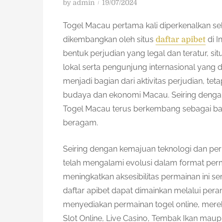
P
by
admin
19/07/2024
o
Togel Macau pertama kali diperkenalkan seb
s
dikembangkan oleh situs
di I
t
daftar apibet
e
bentuk perjudian yang legal dan teratur, s
d
lokal serta pengunjung internasional yang d
o
menjadi bagian dari aktivitas perjudian, tet
n
budaya dan ekonomi Macau. Seiring dengan
Togel Macau terus berkembang sebagai bag
beragam.
Seiring dengan kemajuan teknologi dan pe
telah mengalami evolusi dalam format per
meningkatkan aksesibilitas permainan ini s
daftar apibet dapat dimainkan melalui perang
menyediakan permainan togel online, mere
Slot Online, Live Casino, Tembak Ikan mau