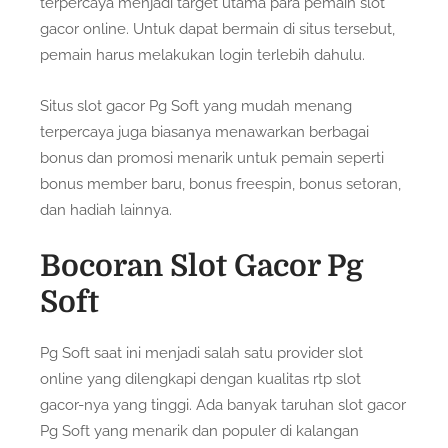
terpercaya menjadi target utama para pemain slot
gacor online. Untuk dapat bermain di situs tersebut,
pemain harus melakukan login terlebih dahulu.
Situs slot gacor Pg Soft yang mudah menang
terpercaya juga biasanya menawarkan berbagai
bonus dan promosi menarik untuk pemain seperti
bonus member baru, bonus freespin, bonus setoran,
dan hadiah lainnya.
Bocoran Slot Gacor Pg
Soft
Pg Soft saat ini menjadi salah satu provider slot
online yang dilengkapi dengan kualitas rtp slot
gacor-nya yang tinggi. Ada banyak taruhan slot gacor
Pg Soft yang menarik dan populer di kalangan