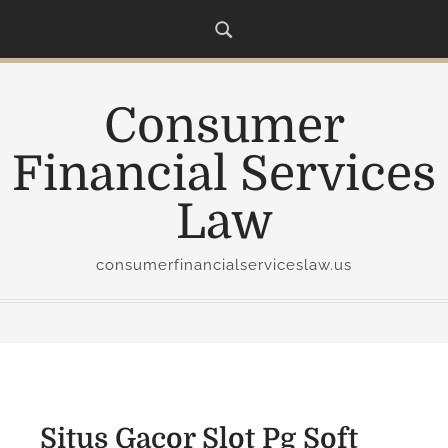
S
k
i
p
Consumer
t
o
Financial Services
c
o
Law
n
t
consumerfinancialserviceslaw.us
e
n
t
Situs Gacor Slot Pg Soft