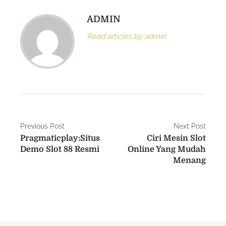
ADMIN
Read articles by admin
P
Previous Post
Next Post
Pragmaticplay:Situs
Ciri Mesin Slot
o
Demo Slot 88 Resmi
Online Yang Mudah
s
Menang
t
n
a