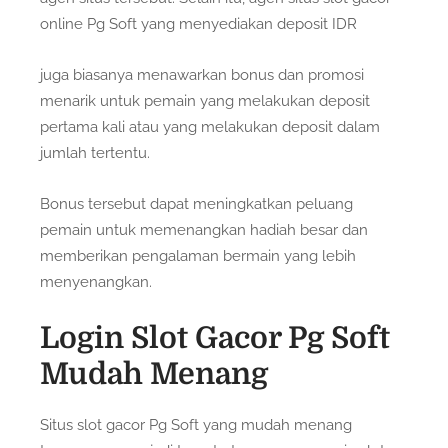
online Pg Soft yang menyediakan deposit IDR
juga biasanya menawarkan bonus dan promosi
menarik untuk pemain yang melakukan deposit
pertama kali atau yang melakukan deposit dalam
jumlah tertentu.
Bonus tersebut dapat meningkatkan peluang
pemain untuk memenangkan hadiah besar dan
memberikan pengalaman bermain yang lebih
menyenangkan.
Login Slot Gacor Pg Soft
Mudah Menang
Situs slot gacor Pg Soft yang mudah menang