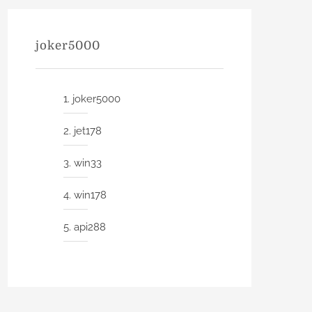
joker5000
joker5000
jet178
win33
win178
api288