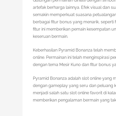
Gulungan permainan dihiasi dengan simbol-
artefak berharga lainnya. Efek visual dan
semakin memperkuat suasana petualangan
berbagai fitur bonus yang menarik, seperti
fitur ini memberikan pemain kesempatan
keseruan bermain.
Keberhasilan Pyramid Bonanza telah member
online. Permainan ini telah menginspirasi 
dengan tema Mesir Kuno dan fitur bonus yan
Pyramid Bonanza adalah slot online yan
dengan gameplay yang seru dan peluang ke
menjadi salah satu slot online favorit di 
memberikan pengalaman bermain yang tak 