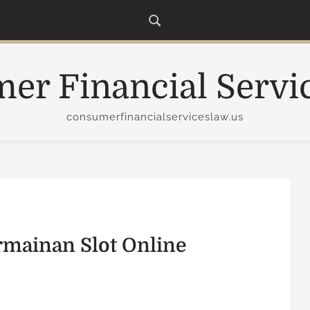
er Financial Servi
consumerfinancialserviceslaw.us
rmainan Slot Online