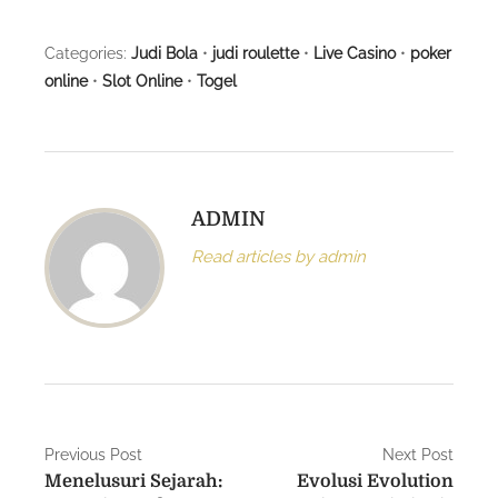
Categories:
Judi Bola
•
judi roulette
•
Live Casino
•
poker
online
•
Slot Online
•
Togel
ADMIN
Read articles by admin
P
Previous Post
Next Post
Menelusuri Sejarah:
Evolusi Evolution