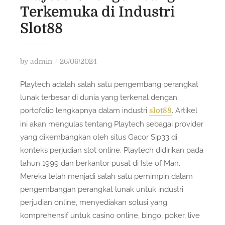
Terkemuka di Industri
Slot88
P
by
admin
26/06/2024
o
Playtech adalah salah satu pengembang perangkat
s
lunak terbesar di dunia yang terkenal dengan
t
portofolio lengkapnya dalam industri
. Artikel
slot88
e
ini akan mengulas tentang Playtech sebagai provider
d
o
yang dikembangkan oleh situs Gacor Sip33 di
n
konteks perjudian slot online. Playtech didirikan pada
tahun 1999 dan berkantor pusat di Isle of Man.
Mereka telah menjadi salah satu pemimpin dalam
pengembangan perangkat lunak untuk industri
perjudian online, menyediakan solusi yang
komprehensif untuk casino online, bingo, poker, live